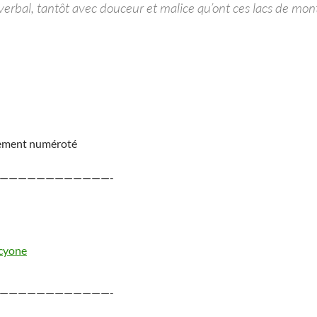
 verbal, tantôt avec douceur et malice qu’ont ces lacs de mo
èrement numéroté
————————————-
lcyone
————————————-