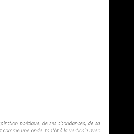
espiration poétique, de ses abondances, de sa
rt comme une onde, tantôt à la verticale avec