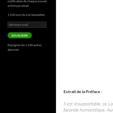
notification de chaque nouvel
article par email.
1 230 inscrits à la Newsletter.
Adresse
e-
mail
SOUSCRIRE
Rejoignez les 1 230 autres
abonnés
Extrait de la Préface :
Il est insupportable, ce L
faconde humoristique. Aut