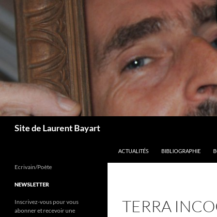
Aller
au
contenu
Recherche
Site de Laurent Bayart
ACTUALITÉS
BIBLIOGRAPHIE
B
Ecrivain/Poète
NEWSLETTER
TERRA INCOG
Inscrivez-vous pour vous
abonner et recevoir une