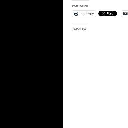
PARTAGER :
Imprimer
J’AIME ÇA :