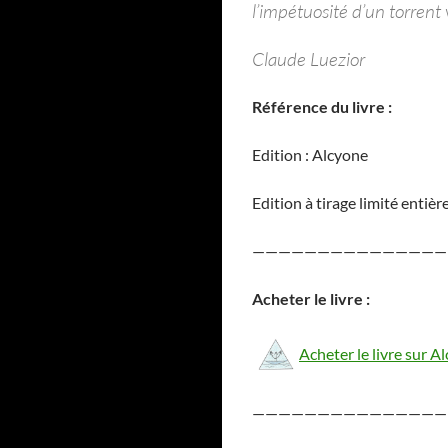
l’impétuosité d’un torrent
Claude Luezior
Référence du livre :
Edition : Alcyone
Edition à tirage limité enti
———————————————
Acheter le livre :
Acheter le livre sur A
———————————————