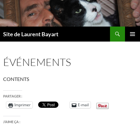
Aller
au
contenu
Recherche
Site de Laurent Bayart
MENU
PRINCI
ÉVÉNEMENTS
CONTENTS
PARTAGER :
Imprimer
E-mail
J’AIME ÇA :