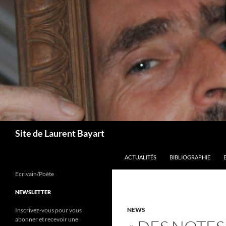
Aller
au
contenu
Recherche
Site de Laurent Bayart
ACTUALITÉS
BIBLIOGRAPHIE
Ecrivain/Poète
NEWSLETTER
NEWS
Inscrivez-vous pour vous
abonner et recevoir une