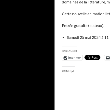
domaines de la littérature, m
Cette nouvelle animation litt
Entrée gratuite (plateau).
Samedi 25 mai 2024 à 11h
PARTAGER :
Imprimer
J’AIME ÇA :