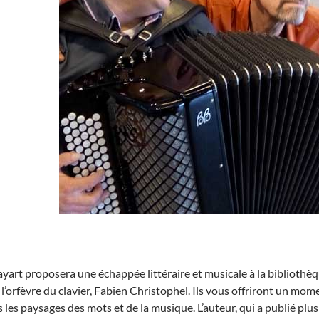
Bayart proposera une échappée littéraire et musicale à la bibliot
 l’orfèvre du clavier, Fabien Christophel. Ils vous offriront un mo
 les paysages des mots et de la musique. L’auteur, qui a publié p