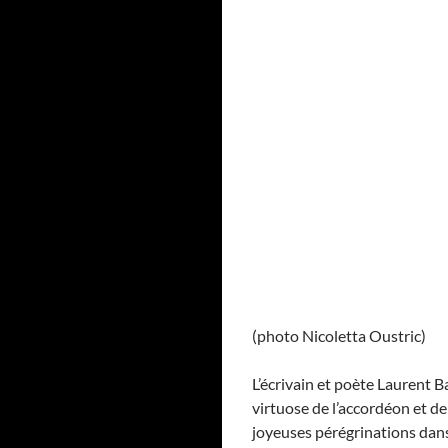
(photo Nicoletta Oustric)
L’écrivain et poète Laurent 
virtuose de l’accordéon et de
joyeuses pérégrinations dans