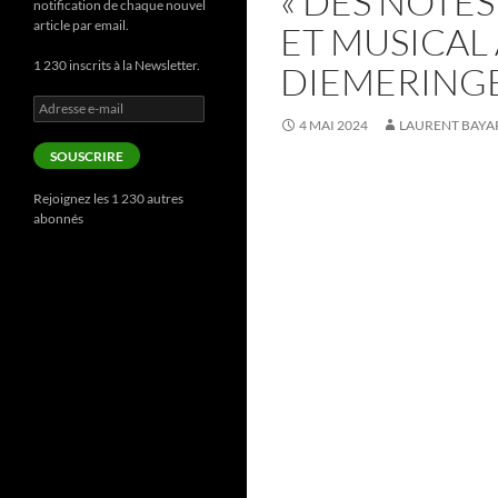
« DES NOTES
notification de chaque nouvel
article par email.
ET MUSICAL
1 230 inscrits à la Newsletter.
DIEMERINGEN
Adresse
e-
4 MAI 2024
LAURENT BAYA
mail
SOUSCRIRE
Rejoignez les 1 230 autres
abonnés