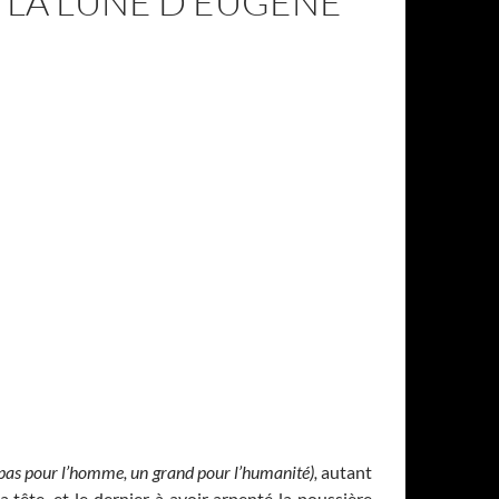
UR LA LUNE D’EUGENE
 pas pour l’homme, un grand pour l’humanité),
autant
 tête, et le dernier à avoir arpenté la poussière