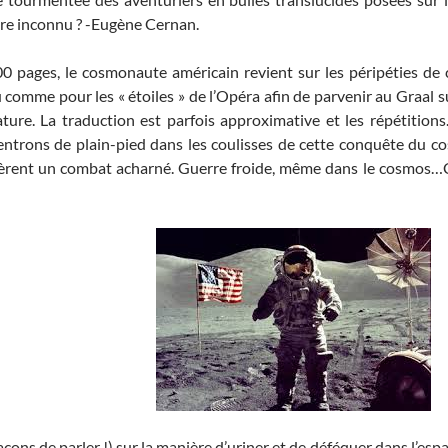
stre inconnu ? -Eugène Cernan.
 pages, le cosmonaute américain revient sur les péripéties de ce
comme pour les « étoiles » de l’Opéra afin de parvenir au Graal 
rature. La traduction est parfois approximative et les répétitio
 entrons de plain-pied dans les coulisses de cette conquête du c
rèrent un combat acharné. Guerre froide, même dans le cosmos…Ce
façons de parler !) sur la manière d’uriner et de déféquer dans l’es