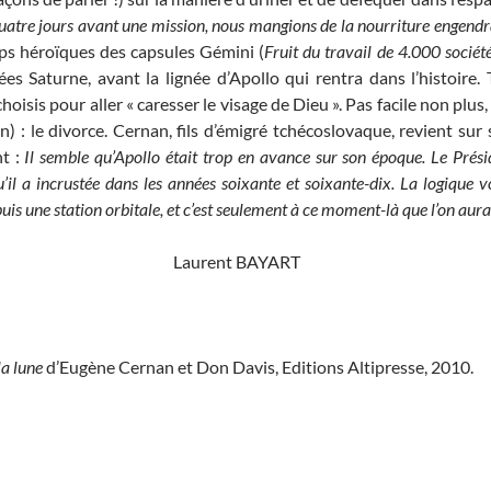
quatre jours avant une mission, nous mangions de la nourriture engendr
ps héroïques des capsules Gémini (
Fruit du travail de 4.000 sociét
es Saturne, avant la lignée d’Apollo qui rentra dans l’histoire.
hoisis pour aller « caresser le visage de Dieu ». Pas facile non plus,
: le divorce. Cernan, fils d’émigré tchécoslovaque, revient sur sa
t :
Il semble qu’Apollo était trop en avance sur son époque. Le Présid
’il a incrustée dans les années soixante et soixante-dix. La logique
puis une station orbitale, et c’est seulement à ce moment-là que l’on aur
Laurent BAYART
la lune
d’Eugène Cernan et Don Davis, Editions Altipresse, 2010.