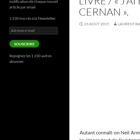
LIVRE / « J
notification de chaque nouvel
article par email.
CERNAN ».
1 230 inscrits à la Newsletter.
23 AOÛT 2015
LAURENT B
Adresse
e-
mail
SOUSCRIRE
Rejoignez les 1 230 autres
abonnés
Autant connaît-on Neil Armst
on ignore tout de l’existenc