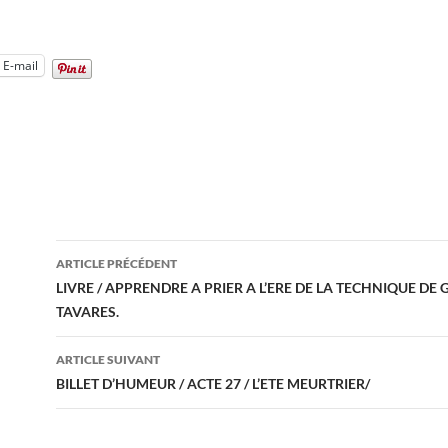
E-mail
Navigation
ARTICLE PRÉCÉDENT
des
LIVRE / APPRENDRE A PRIER A L’ERE DE LA TECHNIQUE DE
TAVARES.
articles
ARTICLE SUIVANT
BILLET D’HUMEUR / ACTE 27 / L’ETE MEURTRIER/