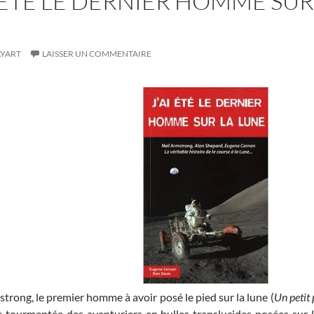
’AI ETE LE DERNIER HOMME S
AYART
LAISSER UN COMMENTAIRE
rong, le premier homme à avoir posé le pied sur la lune (
Un petit
e tourmentée des aventuriers en bulles translucides posées sur la