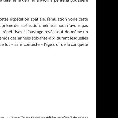
tte expédition spatiale, l’émulation voire cette
suprême de la sélection, même si nous n’avons pas
ns…répétitives ! L’ouvrage revêt tout de même un
osmos des années soixante-dix, durant lesquelles
 fut – sans conteste – l’âge d’or de la conquête
pace…:
La meilleure façon de déféquer, c’était de ne pas