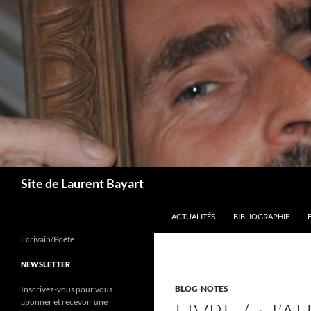
Aller
au
contenu
Recherche
Site de Laurent Bayart
ACTUALITÉS
BIBLIOGRAPHIE
Ecrivain/Poète
NEWSLETTER
BLOG-NOTES
Inscrivez-vous pour vous
abonner et recevoir une