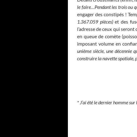
le faire…Pendant les trois ou 
engager des constipés ! Tem
1.367.059 pièces)
et des fusé
l’adresse de ceux qui seront c
en queue de comète (poisson) 
imposant volume en confian
unième siècle, une décennie qu
construire la navette spatiale, 
* J’ai été le dernier homme sur 