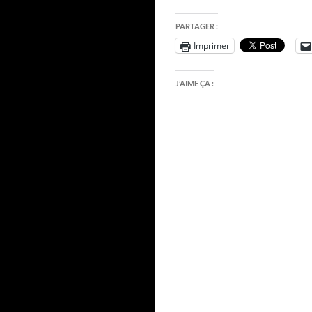
PARTAGER :
Imprimer
J’AIME ÇA :