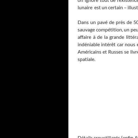
lunaire est un certain – illu
Dans un pavé de près de 500
sauvage compétition, un peu 
affaire à de la grande litté
indéniable intérêt car nous
Américains et Russes se liv
spatiale.
Détails croustillants (enfin, 